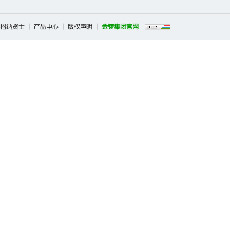
招纳贤士
|
产品中心
|
版权声明
|
金锣集团官网
Copyright ©2026 临沂新程金锣肉制品集团有限公司调味品事业部 All 