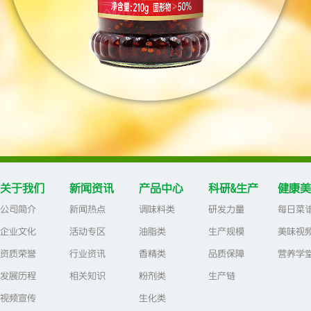
关于我们
新闻资讯
产品中心
科研&生产
健康美
公司简介
新闻热点
调味料类
研发力量
每日菜
企业文化
活动专区
油脂类
生产规模
美味视
资质荣誉
行业资讯
香精类
品质保障
营养学
发展历程
相关知识
粉剂类
生产链
视频宣传
生化类