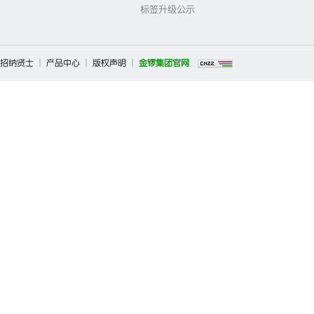
标签升级公示
招纳贤士
|
产品中心
|
版权声明
|
金锣集团官网
Copyright ©2026 临沂新程金锣肉制品集团有限公司调味品事业部 All 