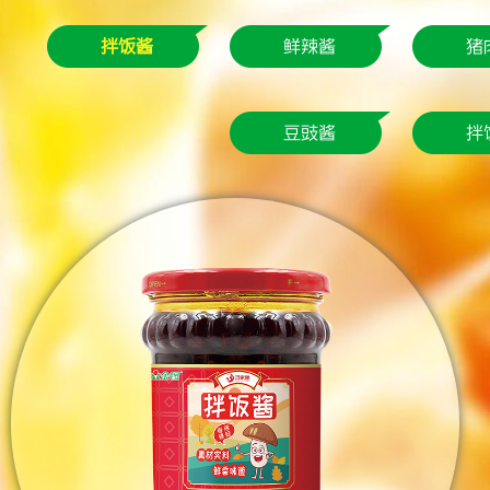
拌饭酱
鲜辣酱
猪
豆豉酱
拌