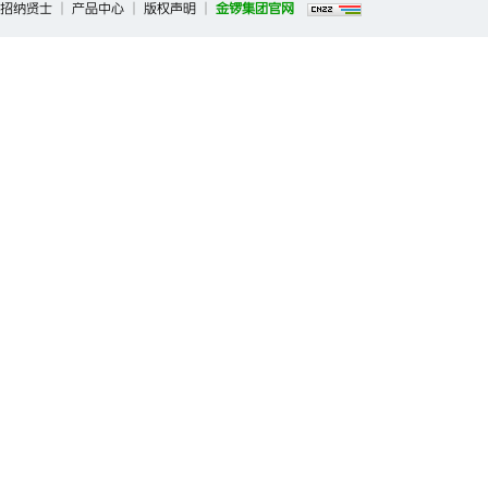
招纳贤士
|
产品中心
|
版权声明
|
金锣集团官网
Copyright ©2026 临沂新程金锣肉制品集团有限公司调味品事业部 All 