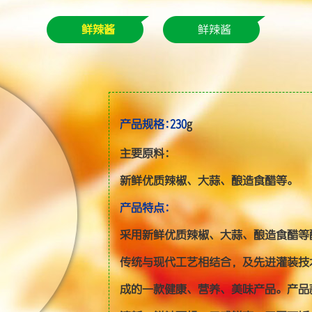
鲜辣酱
鲜辣酱
产品规格
:230
g
主要原料:
新鲜优质辣椒、大蒜、酿造食醋等。
产品特点:
采用新鲜优质辣椒、大蒜、酿造食醋等
传统
与现代工艺相结合，及先进灌装技
成的一款健康、
营养、美
味产品。产品