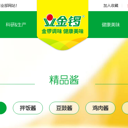
事业部网站！
加入收藏
|
科研&生产
健康美味
精品酱
拌饭酱
豆豉酱
鸡肉酱