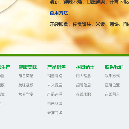
清新，鲜辣不燥，口感鲜爽，开胃下饭
食用方法:
开袋即食，佐食馒头、米饭、煎饼、面
&生产
健康美味
产品销售
招贤纳士
联系我们
力量
每日菜谱
销售网络
用人理念
联系方式
规模
美味视频
未来发展
招聘信息
座落位置
保障
营养学堂
产品追溯
在线求职
在线留言
链
京东商城
天猫商城