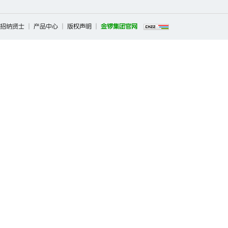
招纳贤士
|
产品中心
|
版权声明
|
金锣集团官网
Copyright ©2026 临沂新程金锣肉制品集团有限公司调味品事业部 All 