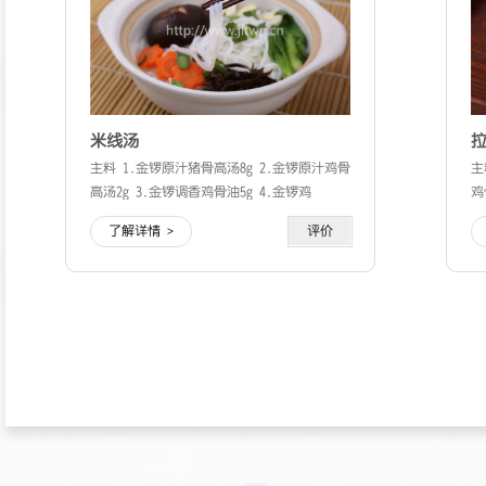
米线汤
主料 1.金锣原汁猪骨高汤8g 2.金锣原汁鸡骨
主
高汤2g 3.金锣调香鸡骨油5g 4.金锣鸡
鸡
了解详情 >
评价